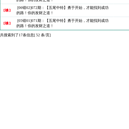
[06错02]072期：【五尾中特】勇于开始，才能找到成功
的路！你的发财之道！
[05错01]071期：【五尾中特】勇于开始，才能找到成功
的路！你的发财之道！
共搜索到了17条信息[ 52 条/页]