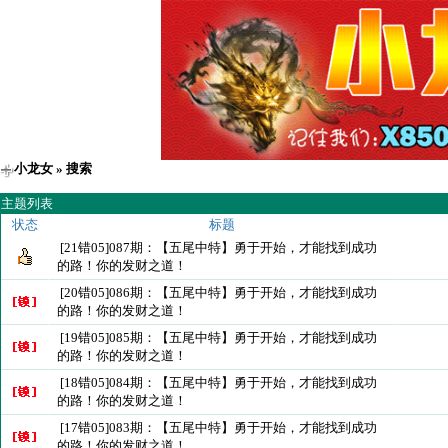
小龙女
» 搜索
主题列表
状态
标题
[21错05]087期：【五尾中特】勇于开始，才能找到成功
的路！你的发财之道！
[20错05]086期：【五尾中特】勇于开始，才能找到成功
的路！你的发财之道！
[19错05]085期：【五尾中特】勇于开始，才能找到成功
的路！你的发财之道！
[18错05]084期：【五尾中特】勇于开始，才能找到成功
的路！你的发财之道！
[17错05]083期：【五尾中特】勇于开始，才能找到成功
的路！你的发财之道！