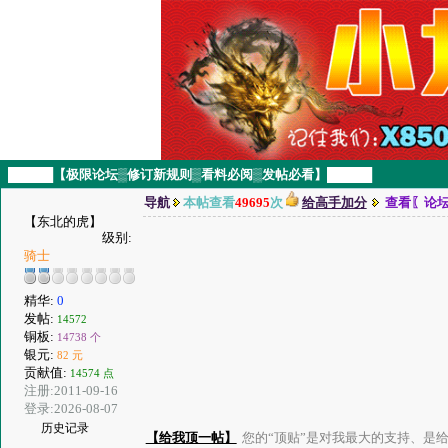
█████【极限论坛▒修订新规则▒看料必阅▒发帖必看】█████
导航
本帖查看
49695
次
给高手加分
查看〖论
【东北的虎】
级别:
骑士
精华:
0
发帖:
14572
铜板:
14738 个
银元:
82 元
贡献值:
14574 点
注册:2011-09-16
登录:2026-08-07
历史记录
【给我顶一帖】
您的“顶贴”是对我最大的支持、是给了我