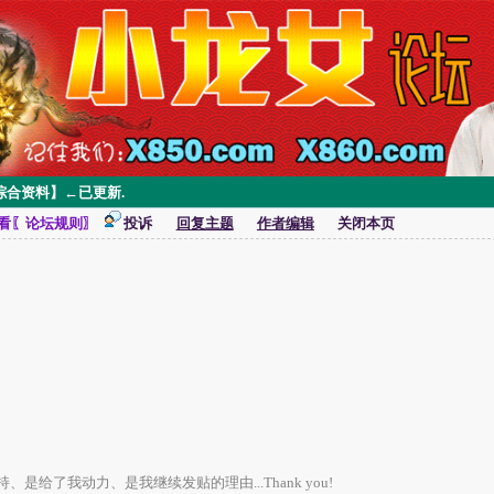
合资料】←已更新.
看〖论坛规则〗
投诉
回复主题
作者编辑
关闭本页
是给了我动力、是我继续发贴的理由...Thank you!