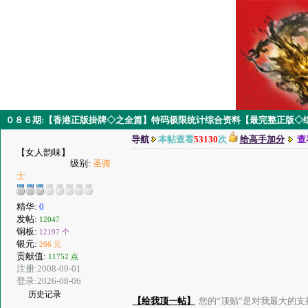
０８６期:【香港正版掛牌◇之全篇】特码极限统计综合资料【最完整正版◇综
导航
本帖查看
53130
次
给高手加分
查
【女人韵味】
级别:
圣骑
士
精华:
0
发帖:
12047
铜板:
12197 个
银元:
266 元
贡献值:
11752 点
注册:2008-09-01
登录:2026-08-06
历史记录
【给我顶一帖】
您的“顶贴”是对我最大的支持、